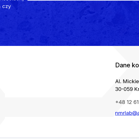
 czy
Dane ko
Al. Micki
30-059 K
+48 12 61
nmrlab@a