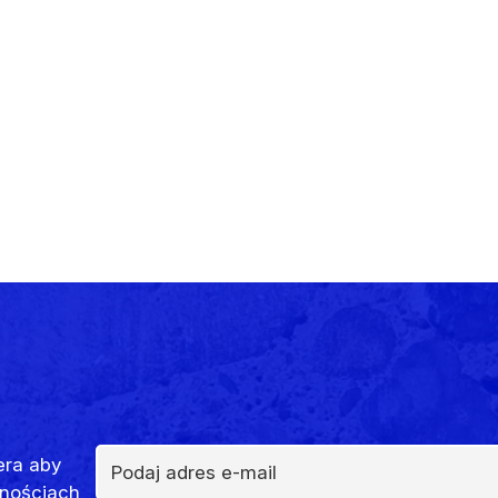
era aby
nościach,