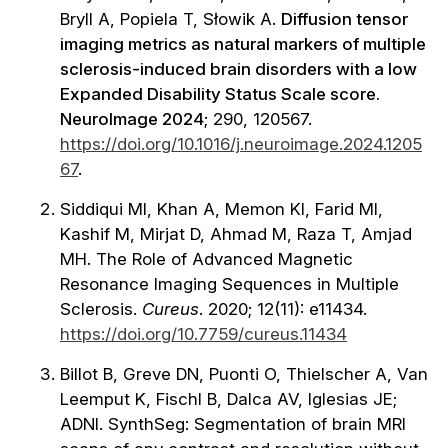
Bryll A, Popiela T, Słowik A.
Diffusion tensor
imaging metrics as natural markers of multiple
sclerosis-induced brain disorders with a low
Expanded Disability Status Scale score.
NeuroImage 2024
; 290, 120567.
https://doi.org/10.1016/j.neuroimage.2024.1205
67
.
Siddiqui MI, Khan A, Memon KI, Farid MI,
Kashif M, Mirjat D, Ahmad M, Raza T, Amjad
MH. The Role of Advanced Magnetic
Resonance Imaging Sequences in Multiple
Sclerosis.
Cureus
. 2020; 12(11): e11434.
https://doi.org/10.7759/cureus.11434
Billot B, Greve DN, Puonti O, Thielscher A, Van
Leemput K, Fischl B, Dalca AV, Iglesias JE;
ADNI. SynthSeg: Segmentation of brain MRI