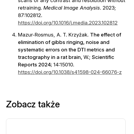
scans of any contrast and resolution without
retraining.
Medical Image Analysis
. 2023;
87:102812.
https://doi.org/10.1016/j.media.2023.102812
Mazur‑Rosmus, A. T. Krzyżak.
The effect of
elimination of gibbs ringing, noise and
systematic errors on the DTI metrics and
tractography in a rat brain,
W.;
Scientific
Reports 2024;
14:15010.
https://doi.org/10.1038/s41598-024-66076-z
Zobacz także